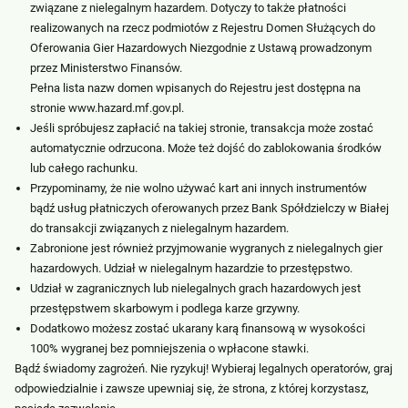
związane z nielegalnym hazardem. Dotyczy to także płatności
realizowanych na rzecz podmiotów z Rejestru Domen Służących do
Oferowania Gier Hazardowych Niezgodnie z Ustawą prowadzonym
przez Ministerstwo Finansów.
Pełna lista nazw domen wpisanych do Rejestru jest dostępna na
stronie
www.hazard.mf.gov.pl
.
Jeśli spróbujesz zapłacić na takiej stronie, transakcja może zostać
automatycznie odrzucona. Może też dojść do zablokowania środków
lub całego rachunku.
Przypominamy, że nie wolno używać kart ani innych instrumentów
bądź usług płatniczych oferowanych przez Bank Spółdzielczy w Białej
do transakcji związanych z nielegalnym hazardem.
Zabronione jest również przyjmowanie wygranych z nielegalnych gier
hazardowych. Udział w nielegalnym hazardzie to przestępstwo.
Udział w zagranicznych lub nielegalnych grach hazardowych jest
przestępstwem skarbowym i podlega karze grzywny.
Dodatkowo możesz zostać ukarany karą finansową w wysokości
100% wygranej bez pomniejszenia o wpłacone stawki.
Bądź świadomy zagrożeń. Nie ryzykuj! Wybieraj legalnych operatorów, graj
odpowiedzialnie i zawsze upewniaj się, że strona, z której korzystasz,